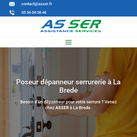
contact@asser.fr
05 56 04 06 46
Poseur dépanneur serrurerie à La
Brede
Besoin d’un dépanneur pour votre serrure ? Venez
chez
ASSER
à
La Brede
.